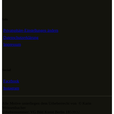
Info
Privatsphäre-Einstellungen ändern
Datenschutzerklärung
Impressum
Social
Facebook
Instagram
Alle Motive unterliegen dem Urheberrecht von © Karin
Weissenbacher
Urhebernummer: VG Bild Kunst Berlin 1853932