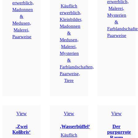
erwerblich,
erwerblich,
Käuflich
Malerei,
Madonnen
erwerblich,
Mysterien
&
Kleinbilder,
&
Medusen,
Madonnen
Farblandschafte
Malerei,
&
Paarweise
Paarweise
Medusen,
Malerei,
Mysterien
&
Farblandschaften,
Paarweise,
Tiere
View
View
View
‚Zwei
‚Wasserbüffel‘
Der
Kolibris‘
purpurrote
Käuflich
Raum