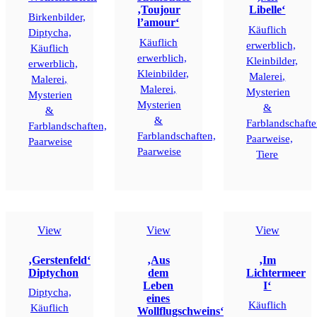
‚Toujour
Libelle‘
Birkenbilder,
l’amour‘
Käuflich
Diptycha,
Käuflich
erwerblich,
Käuflich
erwerblich,
Kleinbilder,
erwerblich,
Kleinbilder,
Malerei,
Malerei,
Malerei,
Mysterien
Mysterien
Mysterien
&
&
&
Farblandschafte
Farblandschaften,
Farblandschaften,
Paarweise,
Paarweise
Paarweise
Tiere
View
View
View
‚Gerstenfeld‘
‚Aus
‚Im
Diptychon
dem
Lichtermeer
Leben
I‘
Diptycha,
eines
Käuflich
Käuflich
Wollflugschweins‘