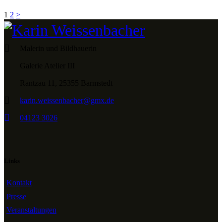
Seitennummerierung
Page
Page
1
2
>
der
Beiträge
Malerin und Bildhauerin
Galerie Atelier III
Rantzau 11, 25355 Barmstedt
karin.weissenbacher@gmx.de
04123 3026
Links
Kontakt
Presse
Veranstaltungen