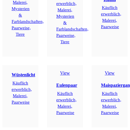
Malerei,
erwerblich,
Käuflich
Mysterien
Malerei,
erwerblich,
&
Mysterien
Malerei,
Farblandschaften,
&
Paarweise
Paarweise,
Farblandschaften,
Tiere
Paarweise,
Tiere
View
View
Wüstenlicht
Käuflich
Eulenpaar
Maispazierga
erwerblich,
Käuflich
Käuflich
Malerei,
erwerblich,
erwerblich,
Paarweise
Malerei,
Malerei,
Paarweise
Paarweise