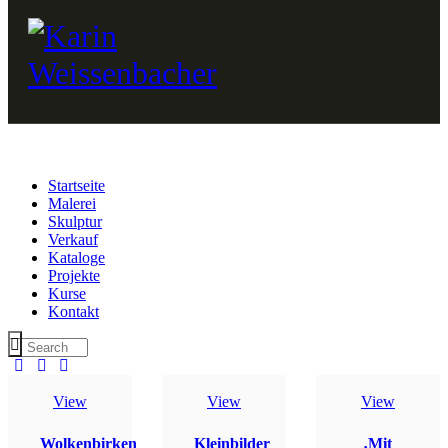
Startseite
Malerei
Skulptur
Verkauf
Kataloge
Projekte
Kurse
Kontakt
View
View
View
Wolkenbirken
Kleinbilder
‚Mit