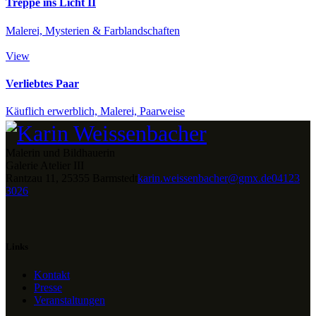
Treppe ins Licht II
Malerei,
Mysterien & Farblandschaften
View
Verliebtes Paar
Käuflich erwerblich,
Malerei,
Paarweise
Malerin und Bildhauerin
Galerie Atelier III
Rantzau 11, 25355 Barmstedt
karin.weissenbacher@gmx.de
04123
3026
Links
Kontakt
Presse
Veranstaltungen