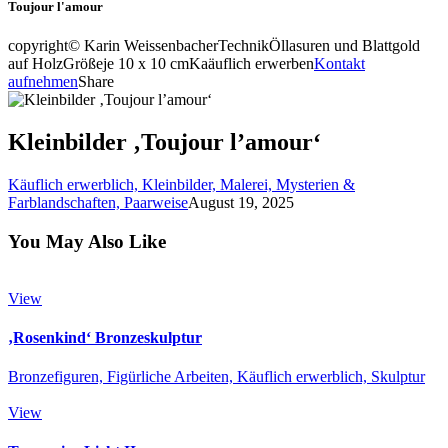
Toujour l'amour
copyright
© Karin Weissenbacher
Technik
Öllasuren und Blattgold
auf Holz
Größe
je 10 x 10 cm
Kaäuflich erwerben
Kontakt
aufnehmen
Share
Kleinbilder ‚Toujour l’amour‘
Käuflich erwerblich,
Kleinbilder,
Malerei,
Mysterien &
Farblandschaften,
Paarweise
August 19, 2025
You May Also Like
View
‚Rosenkind‘ Bronzeskulptur
Bronzefiguren,
Figürliche Arbeiten,
Käuflich erwerblich,
Skulptur
View