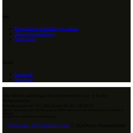
Info
Privatsphäre-Einstellungen ändern
Datenschutzerklärung
Impressum
Social
Facebook
Instagram
Alle Motive unterliegen dem Urheberrecht von © Karin
Weissenbacher
Urhebernummer: VG Bild Kunst Berlin 1853932
Jegliche Verwendung oder Verfielfältigung auf andere elektronische und nicht-elektronische Medien ist
untersagt
und bedarf der ausdrücklichen Genehmigung.
Webdesign: Werbeagentur Zeller
© 2026.Karin Weissenbacher