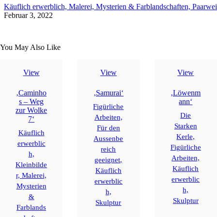
Käuflich erwerblich,
Malerei,
Mysterien & Farblandschaften,
Paarwei
Februar 3, 2022
You May Also Like
View
View
View
‚Caminho
‚Samurai‘
‚Löwenm
s – Weg
ann‘
Figürliche
zur Wolke
Die
Arbeiten,
7‘
Starken
Für den
Käuflich
Kerle,
Aussenbe
erwerblic
Figürliche
reich
h,
Arbeiten,
geeignet,
Kleinbilde
Käuflich
Käuflich
r,
Malerei,
erwerblic
erwerblic
Mysterien
h,
h,
&
Skulptur
Skulptur
Farblands