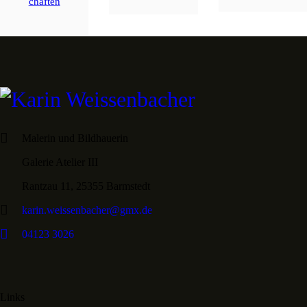
chaften
Malerin und Bildhauerin
Galerie Atelier III
Rantzau 11, 25355 Barmstedt
karin.weissenbacher@gmx.de
04123 3026
Links