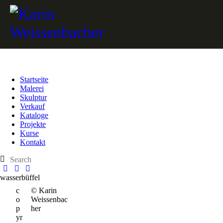
Startseite
Malerei
Skulptur
Verkauf
Kataloge
Projekte
Kurse
Kontakt
wasserbüffel
c
© Karin
o
Weissenbac
p
her
yr