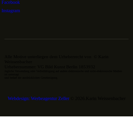
Facebook
Instagram
Alle Motive unterliegen dem Urheberrecht von © Karin
Weissenbacher
Urhebernummer: VG Bild Kunst Berlin 1853932
Jegliche Verwendung oder Verfielfältigung auf andere elektronische und nicht-elektronische Medien
ist untersagt
und bedarf der ausdrücklichen Genehmigung.
Webdesign: Werbeagentur Zeller
© 2026.Karin Weissenbacher