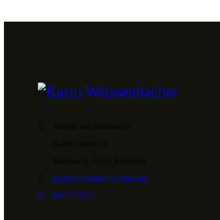
Malerin und Bildhauerin
Galerie Atelier III
Rantzau 11, 25355 Barmstedt
karin.weissenbacher@gmx.de
04123 3026