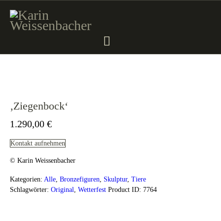
STARTSEITE
MALEREI
SKULPTUR
‚Ziegenbock‘
VERKAUF
1.290,00
€
KATALOGE
PROJEKTE
Kontakt aufnehmen
KURSE
© Karin Weissenbacher
KONTAKT
Kategorien:
Alle
,
Bronzefiguren
,
Skulptur
,
Tiere
Schlagwörter:
Original
,
Wetterfest
Product ID:
7764