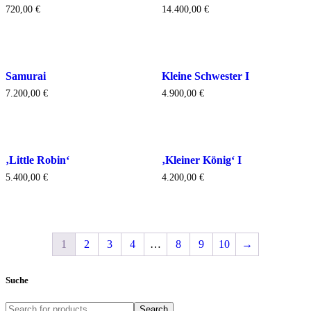
720,00
€
14.400,00
€
Samurai
Kleine Schwester I
7.200,00
€
4.900,00
€
‚Little Robin‘
‚Kleiner König‘ I
5.400,00
€
4.200,00
€
1
2
3
4
…
8
9
10
→
Suche
Search