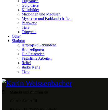
Flugsamen
Gold-Tiere
Kleinbilder
Madonnen und Medusen
Mysterien und Farblandschaften
Paarweise
Tiere
Triptycha
Other
Skulptur
Artprojekt Gebundene
Bronzefiguren
Die Reisenden
Figürliche Arbeiten
Relief
starke Kerle
Tiere
Malerin und Bildhauerin
Galerie Atelier III
Rantzau 11, 25355 Barmstedt