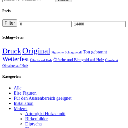
Preis
Filter
Min
Max
price
price
Schlagwörter
Original
Druck
Ton gebrannt
Pigmente
Schlagmetall
Wetterfest
Ölfarbe und Blattgold auf Holz
Ölfarbe auf Holz
Ölmalerei
Ölmalerei auf Holz
Kategorien
Alle
Else Figuren
Für den Aussenbereich geeignet
Installation
Malerei
Artprojekt Holzschnitt
Birkenbilder
Diptycha