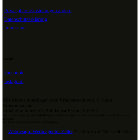
Privatsphäre-Einstellungen ändern
Datenschutzerklärung
Impressum
Social
Facebook
Instagram
Alle Motive unterliegen dem Urheberrecht von © Karin
Weissenbacher
Urhebernummer: VG Bild Kunst Berlin 1853932
Jegliche Verwendung oder Verfielfältigung auf andere elektronische und nicht-elektronische Medien ist
untersagt
und bedarf der ausdrücklichen Genehmigung.
Webdesign: Werbeagentur Zeller
© 2026.Karin Weissenbacher