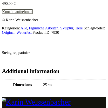
490,00
€
Kontakt aufnehmen
© Karin Weissenbacher
Kategorien:
Alle
,
Figürliche Arbeiten
,
Skulptur
,
Tiere
Schlagwörter:
Original
,
Wetterfest
Product ID:
7930
Steinguss, patiniert
Additional information
Dimensions
25 cm