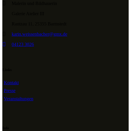
Malerin und Bildhauerin
Galerie Atelier III
Rantzau 11, 25355 Barmstedt
karin.weissenbacher@gmx.de
04123 3026
Links
Kontakt
Presse
Veranstaltungen
Info