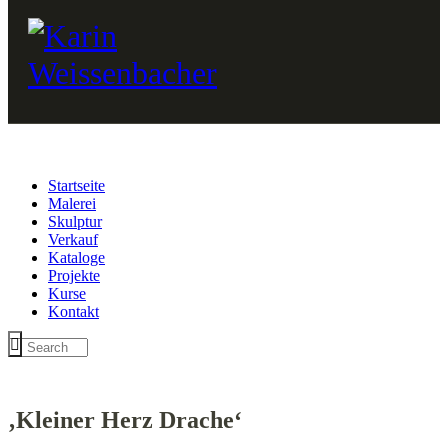
Startseite
Malerei
Skulptur
Verkauf
Kataloge
Projekte
Kurse
Kontakt
‚Kleiner Herz Drache‘