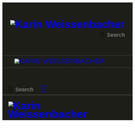
STARTSEITE
MALEREI
SKULPTUR
VERKAUF
KATALOGE
PROJEKTE
KURSE
KONTAKT