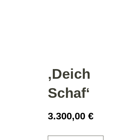
‚Deich
Schaf‘
3.300,00
€