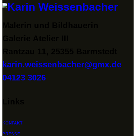
Malerin und Bildhauerin
Galerie Atelier III
Rantzau 11, 25355 Barmstedt
karin.weissenbacher@gmx.de
04123 3026
Links
KONTAKT
PRESSE