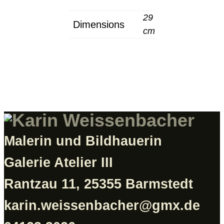
29
Dimensions
cm
Malerin und Bildhauerin
Galerie Atelier III
Rantzau 11, 25355 Barmstedt
karin.weissenbacher@gmx.de