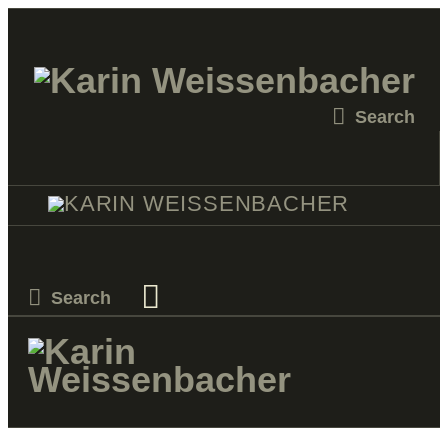
STARTSEITE
MALEREI
SKULPTUR
VERKAUF
KATALOGE
PROJEKTE
KURSE
KONTAKT