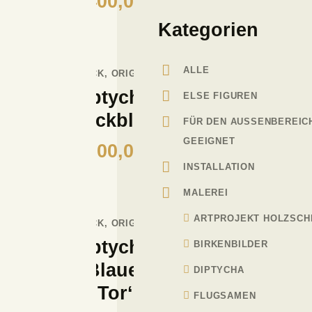
2.400,00
€
Kategorien
ALLE
DRUCK
,
ORIGINAL
Triptychon
ELSE FIGUREN
‚Rückblick‘
FÜR DEN AUSSENBEREIC
GEEIGNET
3.200,00
€
INSTALLATION
MALEREI
ARTPROJEKT HOLZSCH
DRUCK
,
ORIGINAL
Triptychon
BIRKENBILDER
‚Blaues
DIPTYCHA
Tor‘
FLUGSAMEN