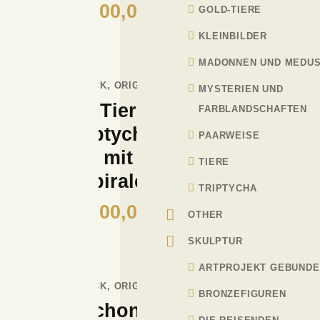
3.200,00
€
GOLD-TIERE
KLEINBILDER
MADONNEN UND MEDU
DRUCK
,
ORIGINAL
MYSTERIEN UND
Tier
FARBLANDSCHAFTEN
Triptychon
PAARWEISE
mit
TIERE
Spiralen
TRIPTYCHA
6.300,00
€
OTHER
SKULPTUR
ARTPROJEKT GEBUND
DRUCK
,
ORIGINAL
BRONZEFIGUREN
Triptychon Mona