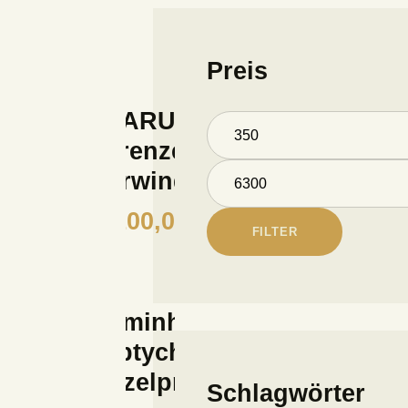
Preis
‚IKARUS –
Grenzen
überwinden‘
1.100,00
€
FILTER
‚Caminhos‘
Triptychon
(Einzelpreis)
Schlagwörter