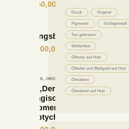
350,00
€
Druck
Original
Pigmente
Schlagmetall
Frühlingsbirken‘
Ton gebrannt
Wetterfest
1.600,00
€
Ölfarbe auf Holz
Ölfarbe und Blattgold auf Holz
DRUCK
,
ORIGINAL
Ölmalerei
‚Der
Ölmalerei auf Holz
magische
Moment‘
Triptychon