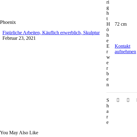
ri
g
h
t
Phoenix
H
72 cm
ö
Figürliche Arbeiten,
Käuflich erwerblich,
Skulptur
h
Februar 23, 2021
e
E
Kontakt
r
aufnehmen
w
e
r
b
e
n
S
h
a
r
e
You May Also Like