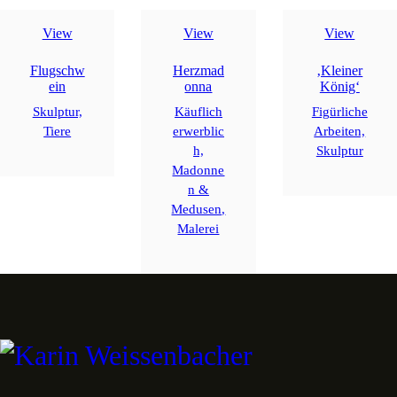
View
View
View
Flugschw
Herzmad
‚Kleiner
ein
onna
König‘
Skulptur,
Käuflich
Figürliche
Tiere
erwerblic
Arbeiten,
h,
Skulptur
Madonne
n &
Medusen,
Malerei