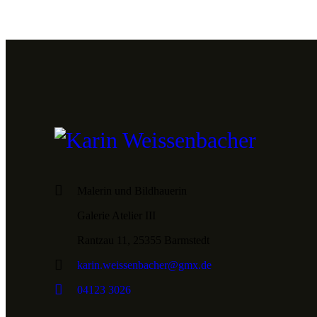
Malerin und Bildhauerin
Galerie Atelier III
Rantzau 11, 25355 Barmstedt
karin.weissenbacher@gmx.de
04123 3026