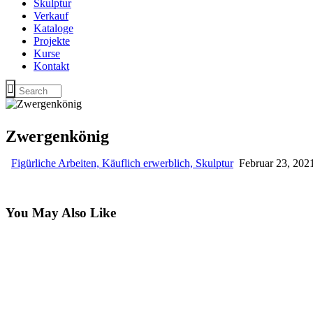
Skulptur
Verkauf
Kataloge
Projekte
Kurse
Kontakt
Zwergenkönig
Figürliche Arbeiten,
Käuflich erwerblich,
Skulptur
Februar 23, 202
You May Also Like