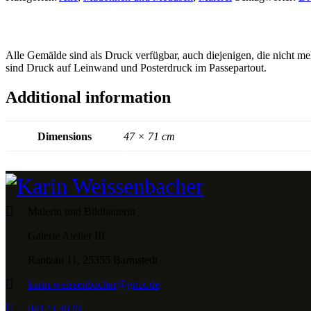
Alle Gemälde sind als Druck verfügbar, auch diejenigen, die nicht me
sind Druck auf Leinwand und Posterdruck im Passepartout.
Additional information
Dimensions
47 × 71 cm
Malerin und Bildhauerin
Galerie Atelier III
Rantzau 11, 25355 Barmstedt
karin.weissenbacher@gmx.de
04123 3026