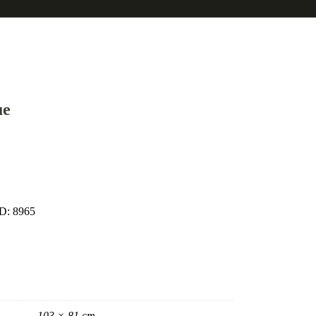
ue
ID:
8965
103 × 81 cm