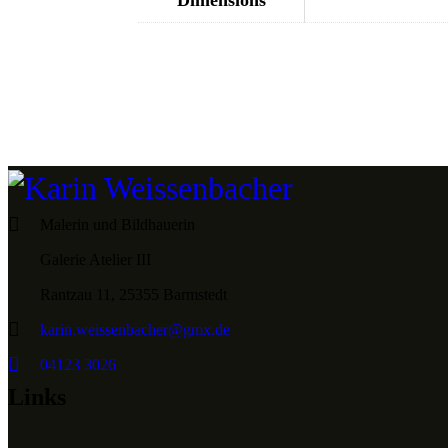
Malerin und Bildhauerin
Galerie Atelier III
Rantzau 11, 25355 Barmstedt
karin.weissenbacher@gmx.de
04123 3026
Links