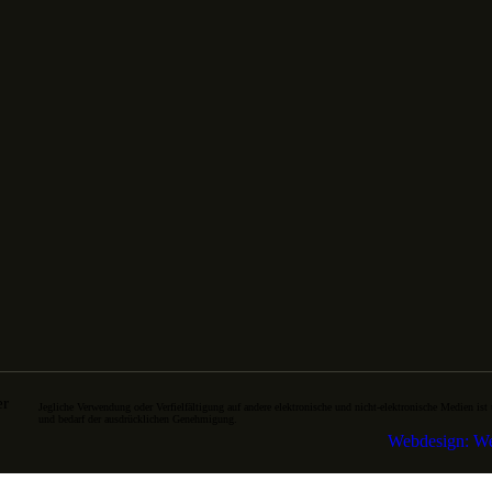
er
Jegliche Verwendung oder Verfielfältigung auf andere elektronische und nicht-elektronische Medien ist 
und bedarf der ausdrücklichen Genehmigung.
Webdesign: We