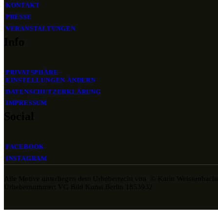
KONTAKT
PRESSE
VERANSTALTUNGEN
Info
PRIVATSPHÄRE-
EINSTELLUNGEN ÄNDERN
DATENSCHUTZERKLÄRUNG
IMPRESSUM
Social
FACEBOOK
INSTAGRAM
Alle Motive unterliegen dem Urheberrecht von © Karin Weissenbach
Urhebernummer: VG Bild Kunst Berlin 1853932