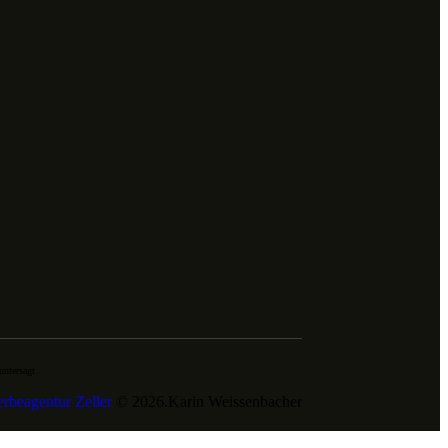
untersagt
rbeagentur Zeller
© 2026.Karin Weissenbacher