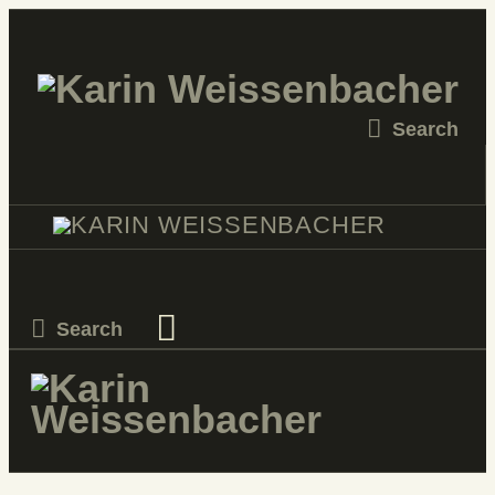
STARTSEITE
MALEREI
SKULPTUR
VERKAUF
KATALOGE
PROJEKTE
KURSE
KONTAKT