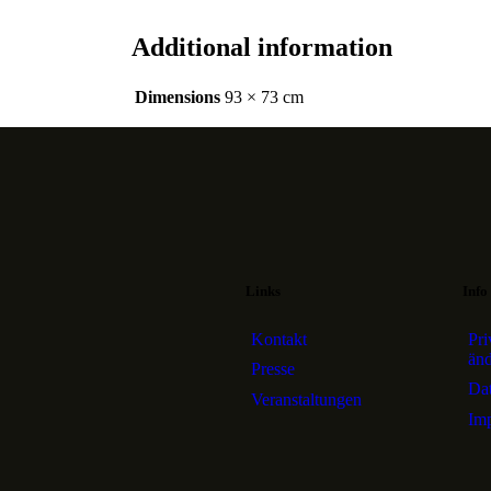
Additional information
Dimensions
93 × 73 cm
Links
Info
Kontakt
Pri
än
Presse
Dat
Veranstaltungen
Im