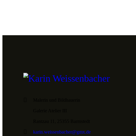
Malerin und Bildhauerin
Galerie Atelier III
Rantzau 11, 25355 Barmstedt
karin.weissenbacher@gmx.de