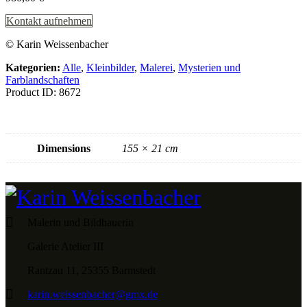
Kontakt aufnehmen
© Karin Weissenbacher
Kategorien:
Alle
,
Kleinbilder
,
Malerei
,
Mysterien und
Farblandschaften
Product ID:
8672
Dimensions
155 × 21 cm
Malerin und Bildhauerin
Galerie Atelier III
Rantzau 11, 25355 Barmstedt
karin.weissenbacher@gmx.de