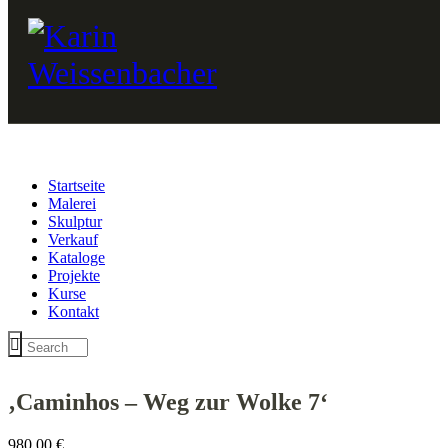
Startseite
Malerei
Skulptur
Verkauf
Kataloge
Projekte
Kurse
Kontakt
‚Caminhos – Weg zur Wolke 7‘
980,00
€