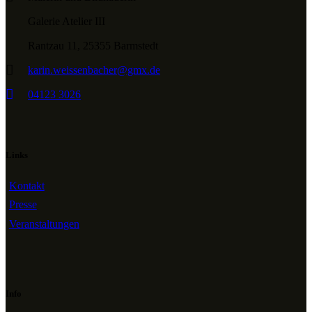
Galerie Atelier III
Rantzau 11, 25355 Barmstedt
karin.weissenbacher@gmx.de
04123 3026
Links
Kontakt
Presse
Veranstaltungen
Info