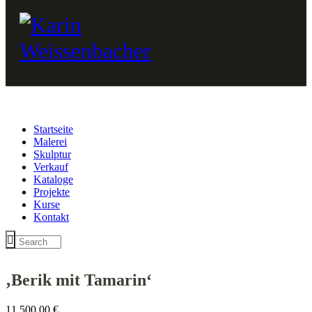
Startseite
Malerei
Skulptur
Verkauf
Kataloge
Projekte
Kurse
Kontakt
‚Berik mit Tamarin‘
11.500,00
€