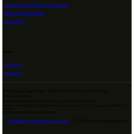
Privatsphäre-Einstellungen ändern
Datenschutzerklärung
Impressum
Social
Facebook
Instagram
Alle Motive unterliegen dem Urheberrecht von © Karin
Weissenbacher
Urhebernummer: VG Bild Kunst Berlin 1853932
Jegliche Verwendung oder Verfielfältigung auf andere elektronische und nicht-elektronische Medien ist
untersagt
und bedarf der ausdrücklichen Genehmigung.
Webdesign: Werbeagentur Zeller
© 2026.Karin Weissenbacher