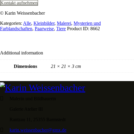
Kontakt aufnehmen
© Karin Weissenbacher
Kategorien:
Alle
,
Kleinbilder
,
Malerei
,
Mysterien und
Farblandschaften
,
Paarweise
,
Tiere
Product ID:
8662
Additional information
Dimensions
21 × 21 × 3 cm
Malerin und Bildhauerin
Galerie Atelier III
Rantzau 11, 25355 Barmstedt
karin.weissenbacher@gmx.de