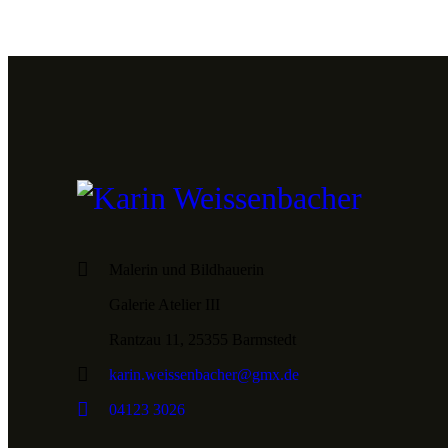
Malerin und Bildhauerin
Galerie Atelier III
Rantzau 11, 25355 Barmstedt
karin.weissenbacher@gmx.de
04123 3026