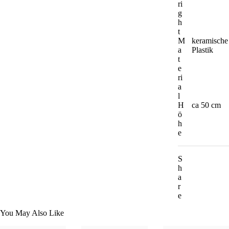
ri
g
h
t
M
keramische
a
Plastik
t
e
ri
a
l
H
ca 50 cm
ö
h
e
S
h
a
r
e
You May Also Like