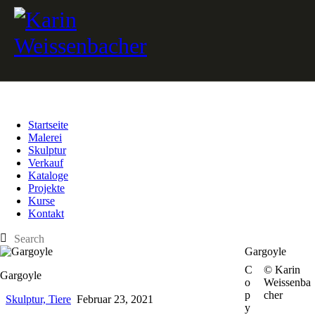
Startseite
Malerei
Skulptur
Verkauf
Kataloge
Projekte
Kurse
Kontakt
Gargoyle
C
© Karin
Gargoyle
o
Weissenba
p
cher
Skulptur,
Tiere
Februar 23, 2021
y