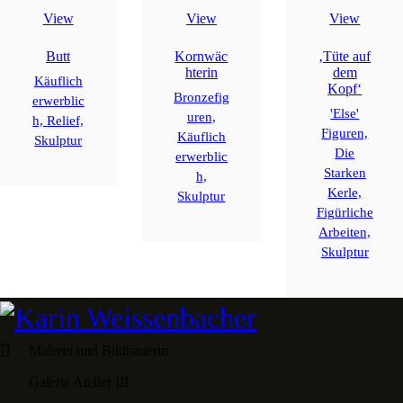
View
View
View
Butt
Kornwäc
‚Tüte auf
hterin
dem
Käuflich
Kopf‘
Bronzefig
erwerblic
'Else'
uren,
h,
Relief,
Figuren,
Käuflich
Skulptur
Die
erwerblic
Starken
h,
Kerle,
Skulptur
Figürliche
Arbeiten,
Skulptur
Malerin und Bildhauerin
Galerie Atelier III