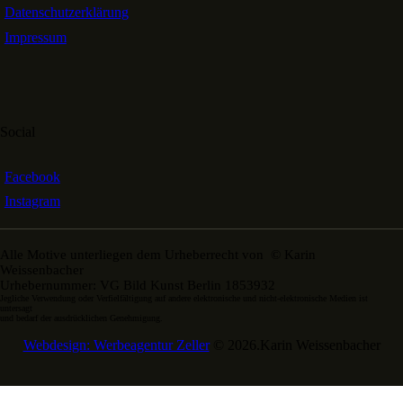
Datenschutzerklärung
Impressum
Social
Facebook
Instagram
Alle Motive unterliegen dem Urheberrecht von © Karin
Weissenbacher
Urhebernummer: VG Bild Kunst Berlin 1853932
Jegliche Verwendung oder Verfielfältigung auf andere elektronische und nicht-elektronische Medien ist
untersagt
und bedarf der ausdrücklichen Genehmigung.
Webdesign: Werbeagentur Zeller
© 2026.Karin Weissenbacher