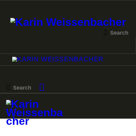
STARTSEITE
MALEREI
SKULPTUR
VERKAUF
KATALOGE
PROJEKTE
KURSE
KONTAKT