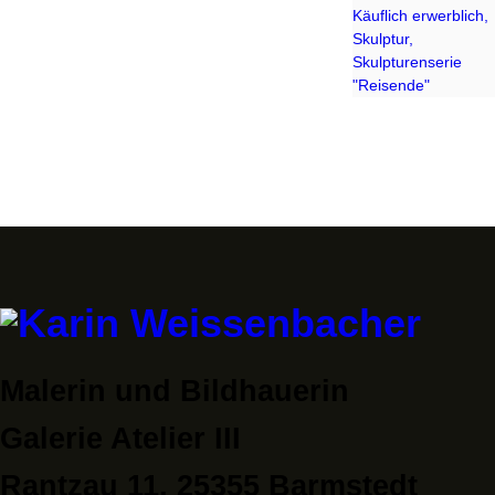
Käuflich erwerblich,
Skulptur,
Skulpturenserie
"Reisende"
Malerin und Bildhauerin
Galerie Atelier III
Rantzau 11, 25355 Barmstedt