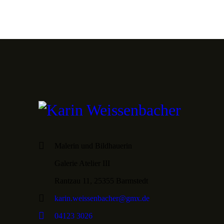
Malerin und Bildhauerin
Galerie Atelier III
Rantzau 11, 25355 Barmstedt
karin.weissenbacher@gmx.de
04123 3026