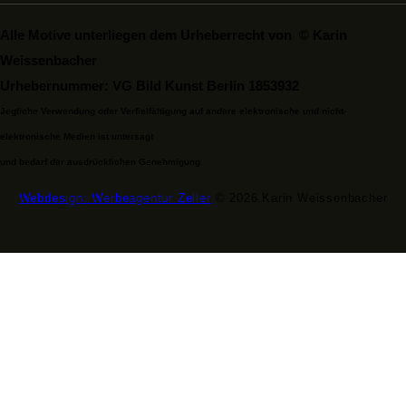
Alle Motive unterliegen dem Urheberrecht von © Karin
Weissenbacher
Urhebernummer: VG Bild Kunst Berlin 1853932
Jegliche Verwendung oder Verfielfältigung auf andere elektronische und nicht-
elektronische Medien ist untersagt
und bedarf der ausdrücklichen Genehmigung.
Webdesign: Werbeagentur Zeller
© 2026.Karin Weissenbacher