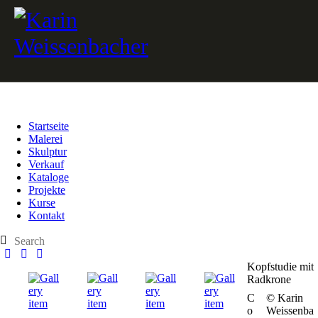
Startseite
Malerei
Skulptur
Verkauf
Kataloge
Projekte
Kurse
Kontakt
Kopfstudie mit
Radkrone
C
© Karin
o
Weissenba