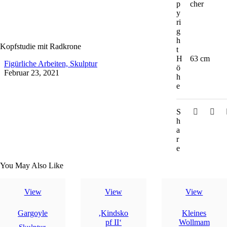
p
cher
y
ri
g
h
Kopfstudie mit Radkrone
t
H
63 cm
Figürliche Arbeiten,
Skulptur
ö
Februar 23, 2021
h
e
S
h
a
r
e
You May Also Like
View
View
View
Gargoyle
‚Kindsko
Kleines
pf II‘
Wollmam