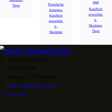
Skulptur,
mut
Figürliche
Tiere
Käuflich
Arbeiten,
erwerblic
Käuflich
h,
erwerblic
Skulptur,
h,
Tiere
Skulptur
Malerin und Bildhauerin
Galerie Atelier III
Rantzau 11, 25355 Barmstedt
karin.weissenbacher@gmx.de
04123 3026