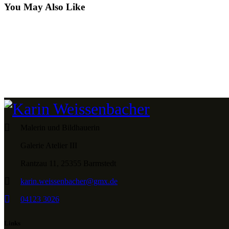
You May Also Like
Malerin und Bildhauerin
Galerie Atelier III
Rantzau 11, 25355 Barmstedt
karin.weissenbacher@gmx.de
04123 3026
Links