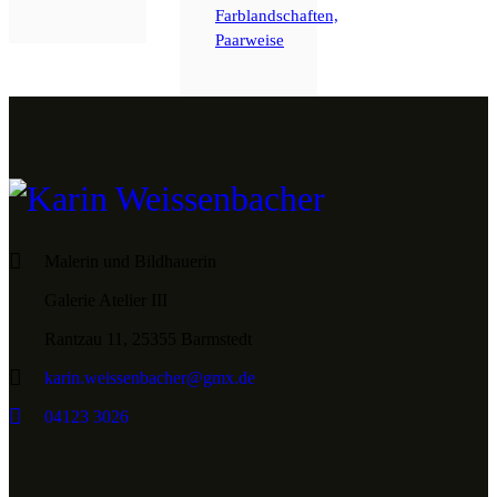
Farblandschaften,
Paarweise
Malerin und Bildhauerin
Galerie Atelier III
Rantzau 11, 25355 Barmstedt
karin.weissenbacher@gmx.de
04123 3026