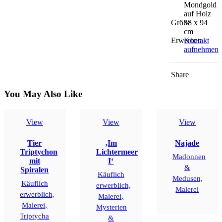
Mondgold
auf Holz
Größe
58 x 94
cm
Erwerben
Kontakt
aufnehmen
Share
You May Also Like
View
View
View
Tier
‚Im
Najade
Triptychon
Lichtermeer
Madonnen
mit
I‘
&
Spiralen
Käuflich
Medusen,
Käuflich
erwerblich,
Malerei
erwerblich,
Malerei,
Malerei,
Mysterien
Triptycha
&