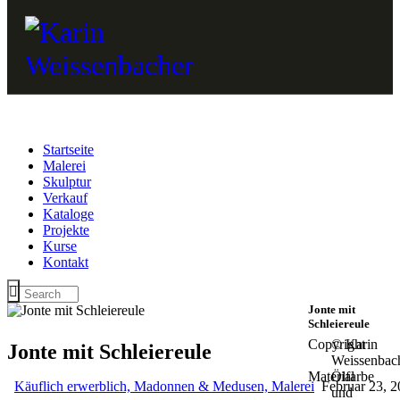
Startseite
Malerei
Skulptur
Verkauf
Kataloge
Projekte
Kurse
Kontakt
Jonte mit
Schleiereule
Copyright
© Karin
Jonte mit Schleiereule
Weissenbac
Material
Ölfarbe
Käuflich erwerblich,
Madonnen & Medusen,
Malerei
Februar 23, 
und