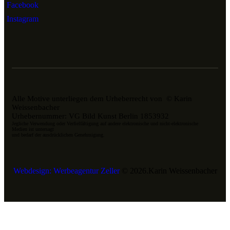
Facebook
Instagram
Alle Motive unterliegen dem Urheberrecht von © Karin
Weissenbacher
Urhebernummer: VG Bild Kunst Berlin 1853932
Jegliche Verwendung oder Verfielfältigung auf andere elektronische und nicht-elektronische
Medien ist untersagt
und bedarf der ausdrücklichen Genehmigung.
Webdesign: Werbeagentur Zeller
© 2026.Karin Weissenbacher