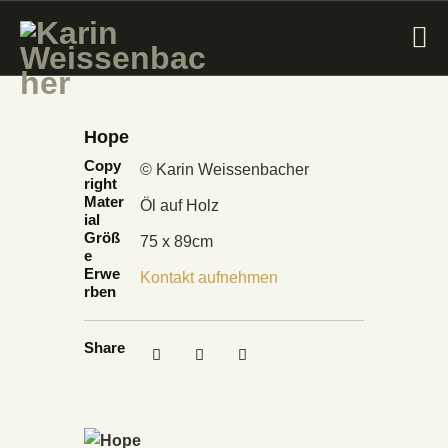
Hope
STARTSEITE
Copy
© Karin Weissenbacher
MALEREI
right
Mater
Öl auf Holz
SKULPTUR
ial
Größ
75 x 89cm
VERKAUF
e
Erwe
KATALOGE
Kontakt aufnehmen
rben
PROJEKTE
KURSE
Share
KONTAKT