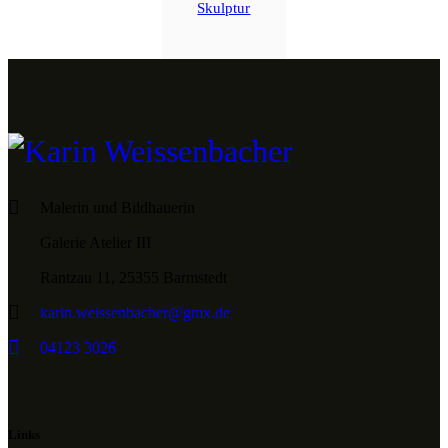
Skulptur
Malerin und Bildhauerin
Galerie Atelier III
Rantzau 11, 25355 Barmstedt
karin.weissenbacher@gmx.de
04123 3026
Links