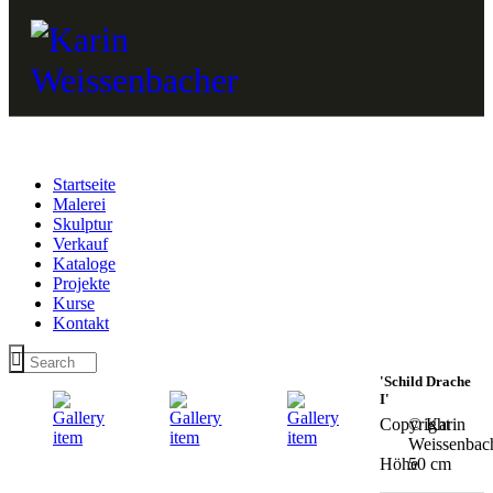
Startseite
Malerei
Skulptur
Verkauf
Kataloge
Projekte
Kurse
Kontakt
'Schild Drache
I'
Copyright
© Karin
Weissenbac
Höhe
50 cm