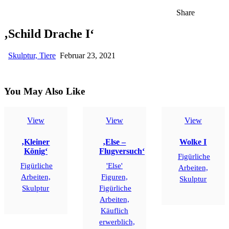
Share
‚Schild Drache I‘
Skulptur,
Tiere
Februar 23, 2021
You May Also Like
View
View
View
‚Kleiner
‚Else –
Wolke I
König‘
Flugversuch‘
Figürliche
Figürliche
'Else'
Arbeiten,
Arbeiten,
Figuren,
Skulptur
Skulptur
Figürliche
Arbeiten,
Käuflich
erwerblich,