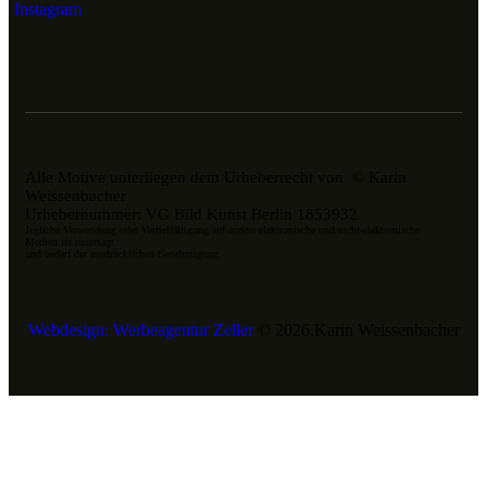
Instagram
Alle Motive unterliegen dem Urheberrecht von © Karin
Weissenbacher
Urhebernummer: VG Bild Kunst Berlin 1853932
Jegliche Verwendung oder Verfielfältigung auf andere elektronische und nicht-elektronische
Medien ist untersagt
und bedarf der ausdrücklichen Genehmigung.
Webdesign: Werbeagentur Zeller
© 2026.Karin Weissenbacher