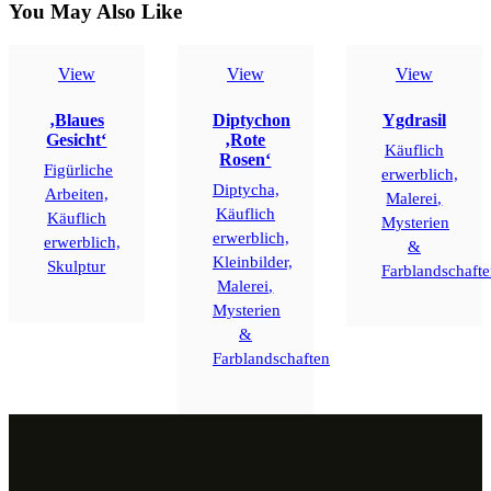
You May Also Like
View
View
View
‚Blaues
Diptychon
Ygdrasil
Gesicht‘
‚Rote
Käuflich
Rosen‘
Figürliche
erwerblich,
Diptycha,
Arbeiten,
Malerei,
Käuflich
Käuflich
Mysterien
erwerblich,
erwerblich,
&
Kleinbilder,
Skulptur
Farblandschaft
Malerei,
Mysterien
&
Farblandschaften