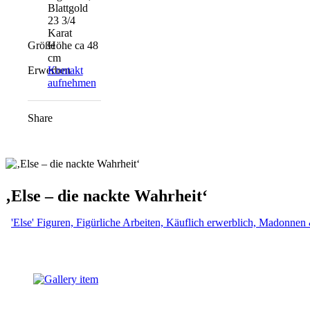
Blattgold
23 3/4
Karat
Größe
Höhe ca 48
cm
Erwerben
Kontakt
aufnehmen
Share
‚Else – die nackte Wahrheit‘
'Else' Figuren,
Figürliche Arbeiten,
Käuflich erwerblich,
Madonnen 