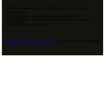
Alle Motive unterliegen dem Urheberrecht von © Karin
Weissenbacher
Urhebernummer: VG Bild Kunst Berlin 1853932
Jegliche Verwendung oder Verfielfältigung auf andere elektronische und nicht-elektronische
Medien ist untersagt
und bedarf der ausdrücklichen Genehmigung.
Webdesign: Werbeagentur Zeller
© 2026.Karin Weissenbacher