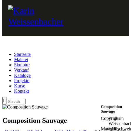
Startseite
Malerei
Skulptur
Verkauf
Kataloge
Projekte
Kurse
Kontakt
Composition
Sauvage
Copyright
© Karin
Composition Sauvage
Weissenbac
Material
Wildschwei