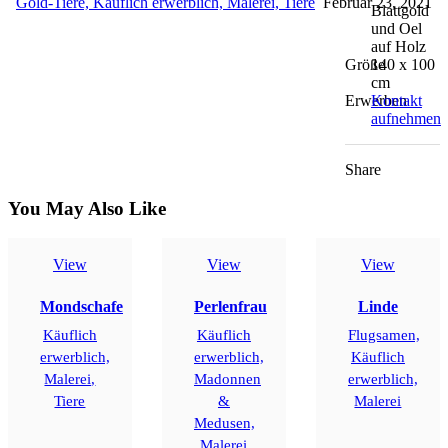
Gold-Tiere,
Käuflich erwerblich,
Malerei,
Tiere
Februar 23, 2021
Blattgold
und Oel
auf Holz
Größe
140 x 100
cm
Erwerben
Kontakt
aufnehmen
Share
You May Also Like
View
View
View
Mondschafe
Perlenfrau
Linde
Käuflich
Käuflich
Flugsamen,
erwerblich,
erwerblich,
Käuflich
Malerei,
Madonnen
erwerblich,
Tiere
&
Malerei
Medusen,
Malerei