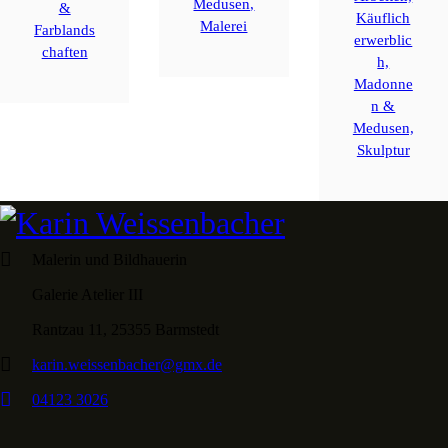
Medusen,
&
Käuflich
Malerei
Farblands
erwerblic
chaften
h,
Madonne
n &
Medusen,
Skulptur
Malerin und Bildhauerin
Galerie Atelier III
Rantzau 11, 25355 Barmstedt
karin.weissenbacher@gmx.de
04123 3026