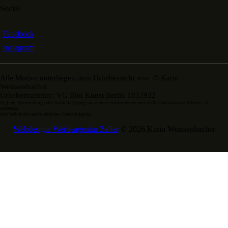
Social
Facebook
Instagram
Alle Motive unterliegen dem Urheberrecht von © Karin
Weissenbacher
Urhebernummer: VG Bild Kunst Berlin 1853932
Jegliche Verwendung oder Verfielfältigung auf andere elektronische und nicht-elektronische Medien ist
untersagt
und bedarf der ausdrücklichen Genehmigung.
Webdesign: Werbeagentur Zeller
© 2026.Karin Weissenbacher