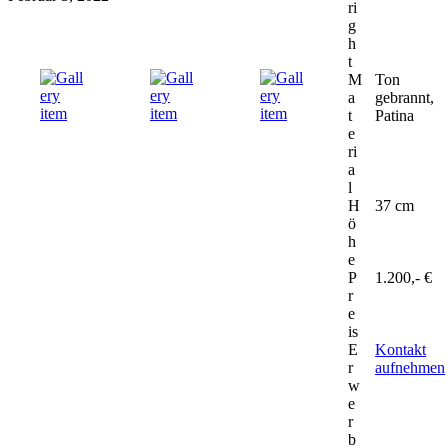
ri
g
h
t
M
Ton
a
gebrannt,
t
Patina
e
ri
a
l
H
37 cm
ö
h
e
P
1.200,- €
r
e
is
E
Kontakt
r
aufnehmen
w
e
r
b