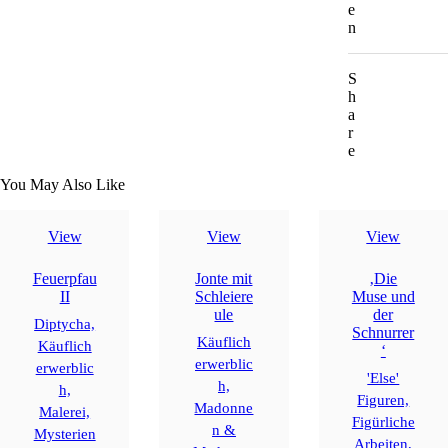
e
n
S
h
a
r
e
You May Also Like
View
View
View
Feuerpfau
Jonte mit
‚Die
II
Schleiere
Muse und
ule
der
Diptycha,
Schnurrer
Käuflich
Käuflich
‘
erwerblic
erwerblic
'Else'
h,
h,
Figuren,
Madonne
Malerei,
Figürliche
n &
Mysterien
Arbeiten,