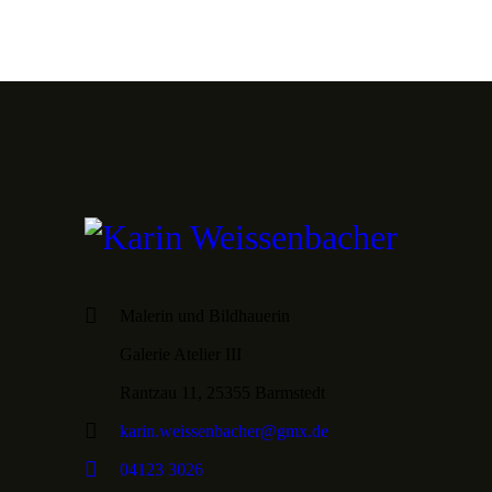
Malerin und Bildhauerin
Galerie Atelier III
Rantzau 11, 25355 Barmstedt
karin.weissenbacher@gmx.de
04123 3026