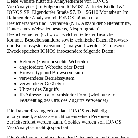
Diese Website nutzt die Analysedienste von IONOS
WebAnalytics (im Folgenden: IONOS). Anbieter ist die 1&1
IONOS SE, Elgendorfer Straße 57, D – 56410 Montabaur. Im
Rahmen der Analysen mit IONOS können u. a.
Besucherzahlen und –verhalten (z. B. Anzahl der Seitenaufrufe,
Dauer eines Webseitenbesuchs, Absprungraten),
Besucherquellen (d. h., von welcher Seite der Besucher
kommt), Besucherstandorte sowie technische Daten (Browser-
und Betriebssystemversionen) analysiert werden. Zu diesem
Zweck speichert IONOS insbesondere folgende Daten:
Referrer (zuvor besuchte Webseite)
angeforderte Webseite oder Datei
Browsertyp und Browserversion
verwendetes Betriebssystem
verwendeter Gerätetyp
Uhrzeit des Zugriffs
IP-Adresse in anonymisierter Form (wird nur zur
Feststellung des Orts des Zugriffs verwendet)
Die Datenerfassung erfolgt laut IONOS vollständig
anonymisiert, sodass sie nicht zu einzelnen Personen
zurückverfolgt werden kann. Cookies werden von IONOS
WebAnalytics nicht gespeichert.
Die Speicherung und Analyse der Daten erfolgt auf Grundlage