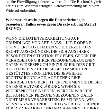
erteilte Einwilligung jederzeit widerrufen. Die Rechtmäßigkeit
der bis zum Widerruf erfolgten Datenverarbeitung bleibt vom
Widerruf unberührt.
Widerspruchsrecht gegen die Datenerhebung in
besonderen Fällen sowie gegen Direktwerbung (Art. 21
DSGVO)
WENN DIE DATENVERARBEITUNG AUF
GRUNDLAGE VON ART. 6 ABS. 1 LIT. E ODER F
DSGVO ERFOLGT, HABEN SIE JEDERZEIT DAS
RECHT, AUS GRÜNDEN, DIE SICH AUS IHRER
BESONDEREN SITUATION ERGEBEN, GEGEN DIE
VERARBEITUNG IHRER PERSONENBEZOGENEN
DATEN WIDERSPRUCH EINZULEGEN; DIES GILT
AUCH FÜR EIN AUF DIESE BESTIMMUNGEN
GESTÜTZTES PROFILING. DIE JEWEILIGE
RECHTSGRUNDLAGE, AUF DENEN EINE
VERARBEITUNG BERUHT, ENTNEHMEN SIE DIESER
DATENSCHUTZERKLÄRUNG. WENN SIE
WIDERSPRUCH EINLEGEN, WERDEN WIR IHRE
BETROFFENEN PERSONENBEZOGENEN DATEN
NICHT MEHR VERARBEITEN, ES SEI DENN, WIR
KÖNNEN ZWINGENDE SCHUTZWÜRDIGE GRÜNDE
FÜR DIE VERARBEITUNG NACHWEISEN, DIE IHRE